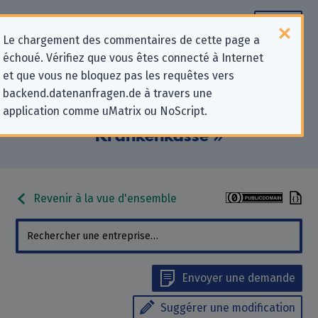
Le chargement des commentaires de cette page a
échoué. Vérifiez que vous êtes connecté à Internet
Informations de contact pour les
et que vous ne bloquez pas les requêtes vers
backend.datenanfragen.de à travers une
demandes relatives à la protection
application comme uMatrix ou NoScript.
de la vie privée pour « VIACTIV
Krankenkasse »
Revenir à la vue d'ensemble
Envoyer une demande
Suggérer une modification