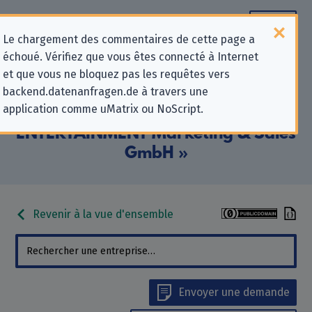
Le chargement des commentaires de cette page a
échoué. Vérifiez que vous êtes connecté à Internet
Informations de contact pour les
et que vous ne bloquez pas les requêtes vers
backend.datenanfragen.de à travers une
demandes relatives à la protection
application comme uMatrix ou NoScript.
de la vie privée pour « STAGE
ENTERTAINMENT Marketing & Sales
GmbH »
Revenir à la vue d'ensemble
Envoyer une demande