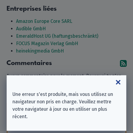
Entreprises liées
Amazon Europe Core SARL
Audible GmbH
EmeraldHost UG (haftungsbeschränkt)
FOCUS Magazin Verlag GmbH
heinekingmedia GmbH
Commentaires
Ab
Aucun commentaire pour le moment. Pourquoi tu n'en
laisseriez-vous pas un ?
Une erreur s'est produite, mais vous utilisez un
Laisser un commentaire
navigateur non pris en charge. Veuillez mettre
votre navigateur à jour ou en utiliser un plus
Notez que nous sommes une
association à but
récent.
non lucratif indépendante
et que nous ne
sommes affiliés à aucune des entreprises listées