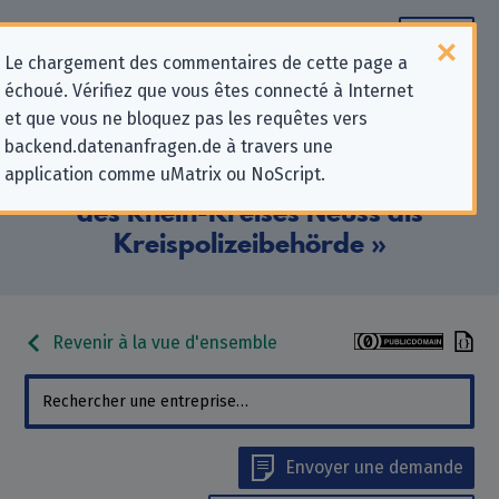
Le chargement des commentaires de cette page a
échoué. Vérifiez que vous êtes connecté à Internet
Informations de contact pour les
et que vous ne bloquez pas les requêtes vers
backend.datenanfragen.de à travers une
demandes relatives à la protection
application comme uMatrix ou NoScript.
de la vie privée pour « Der Landrat
des Rhein-Kreises Neuss als
Kreispolizeibehörde »
Revenir à la vue d'ensemble
Envoyer une demande