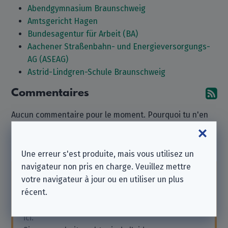
Abendgymnasium Braunschweig
Amtsgericht Hagen
Bundesagentur für Arbeit (BA)
Aachener Straßenbahn- und Energieversorgungs-
AG (ASEAG)
Astrid-Lindgren-Schule Braunschweig
Commentaires
Ab
Aucun commentaire pour le moment. Pourquoi tu n'en
laisseriez-vous pas un ?
Laisser un commentaire
Une erreur s'est produite, mais vous utilisez un
navigateur non pris en charge. Veuillez mettre
votre navigateur à jour ou en utiliser un plus
Notez que nous sommes une
association à but
récent.
non lucratif indépendante
et que nous ne
sommes affiliés à aucune des entreprises listées
ici.