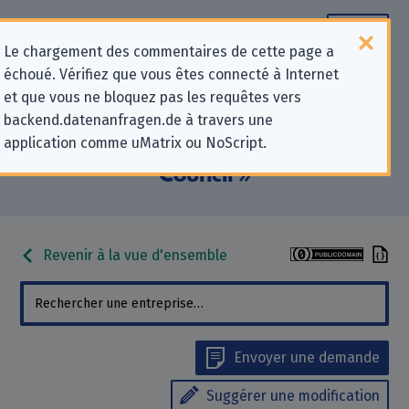
Le chargement des commentaires de cette page a
échoué. Vérifiez que vous êtes connecté à Internet
Informations de contact pour les
et que vous ne bloquez pas les requêtes vers
backend.datenanfragen.de à travers une
demandes relatives à la protection
application comme uMatrix ou NoScript.
de la vie privée pour « Merton
Council »
Revenir à la vue d'ensemble
Envoyer une demande
Suggérer une modification