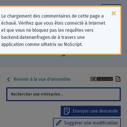
Le chargement des commentaires de cette page a
échoué. Vérifiez que vous êtes connecté à Internet
Informations de contact pour les
et que vous ne bloquez pas les requêtes vers
backend.datenanfragen.de à travers une
demandes relatives à la protection
application comme uMatrix ou NoScript.
de la vie privée pour « Lotto24 AG
»
Revenir à la vue d'ensemble
Envoyer une demande
Suggérer une modification