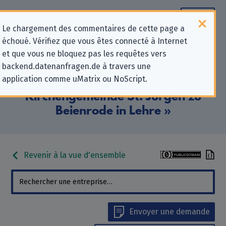
Le chargement des commentaires de cette page a
échoué. Vérifiez que vous êtes connecté à Internet
Informations de contact pour les
et que vous ne bloquez pas les requêtes vers
backend.datenanfragen.de à travers une
demandes relatives à la protection
application comme uMatrix ou NoScript.
de la vie privée pour «
Kirchengemeinde St. Jürgen zu
Beienrode in Lehre »
Revenir à la vue d'ensemble
Envoyer une demande