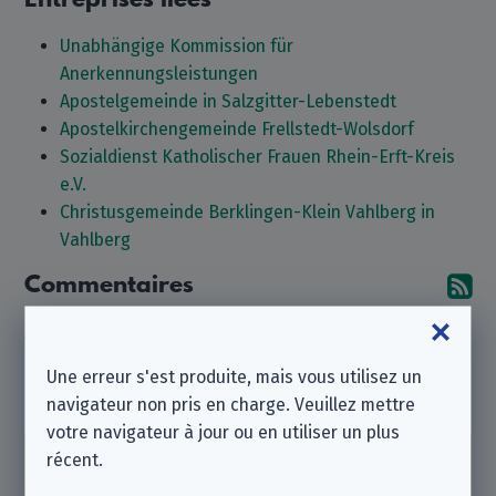
Unabhängige Kommission für
Anerkennungsleistungen
Apostelgemeinde in Salzgitter-Lebenstedt
Apostelkirchengemeinde Frellstedt-Wolsdorf
Sozialdienst Katholischer Frauen Rhein-Erft-Kreis
e.V.
Christusgemeinde Berklingen-Klein Vahlberg in
Vahlberg
Commentaires
Ab
Aucun commentaire pour le moment. Pourquoi tu n'en
laisseriez-vous pas un ?
Une erreur s'est produite, mais vous utilisez un
Laisser un commentaire
navigateur non pris en charge. Veuillez mettre
votre navigateur à jour ou en utiliser un plus
récent.
Notez que nous sommes une
association à but