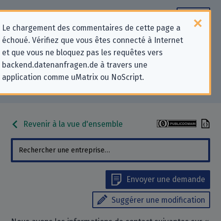
Le chargement des commentaires de cette page a
échoué. Vérifiez que vous êtes connecté à Internet
Informations de contact pour les
et que vous ne bloquez pas les requêtes vers
backend.datenanfragen.de à travers une
demandes relatives à la protection
application comme uMatrix ou NoScript.
de la vie privée pour « JurPC »
Revenir à la vue d'ensemble
Envoyer une demande
Suggérer une modification