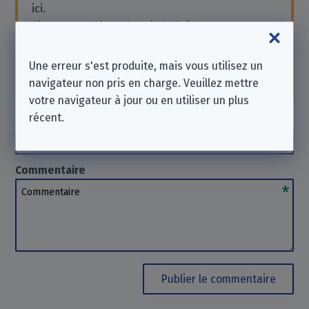
ici.
Si vous souhaitez obtenir de l'aide ou envoyer
une demande, contactez l'entreprise
directement. Nous
ne pouvons pas
vous aider
Une erreur s'est produite, mais vous utilisez un
dans ce cas. Merci de votre compréhension.
navigateur non pris en charge. Veuillez mettre
votre navigateur à jour ou en utiliser un plus
récent.
Auteur
(facultatif)
Auteur
Commentaire
Commentaire
Publier le commentaire