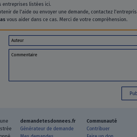
 entreprises listées ici.
btenir de l'aide ou envoyer une demande, contactez l'entrepri
pas
vous aider dans ce cas. Merci de votre compréhension.
Auteur
Commentaire
Pub
 une
demandetesdonnees.fr
Communauté
istrée
Générateur de demande
Contribuer
donné
Mes demandes
Faire un don