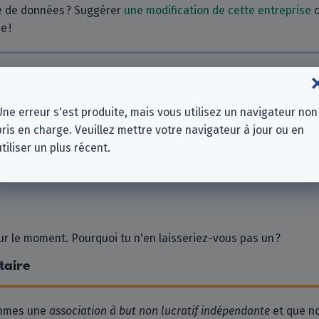
e de données ? Suggérer
une modification de cette entreprise
e !
s
re SARL
Une erreur s'est produite, mais vous utilisez un navigateur non
eme Vertriebs GmbH
pris en charge. Veuillez mettre votre navigateur à jour ou en
SGPN
utiliser un plus récent.
 le moment. Pourquoi tu n'en laisseriez-vous pas un ?
taire
ommes une
association à but non lucratif indépendante
et que n