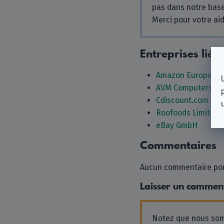
pas dans notre bas
Merci pour votre aid
Entreprises liée
Amazon Europe Co
AVM Computersyst
Cdiscount.com / 
Roofoods Limited
eBay GmbH
Commentaires
Aucun commentaire pour
Laisser un commen
Notez que nous s