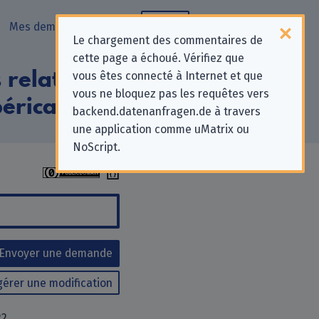
Mes demandes
Blog
Le chargement des commentaires de
cette page a échoué. Vérifiez que
relatives à la
vous êtes connecté à Internet et que
vous ne bloquez pas les requêtes vers
bérica SAU »
backend.datenanfragen.de à travers
une application comme uMatrix ou
NoScript.
Envoyer une demande
érer une modification
22