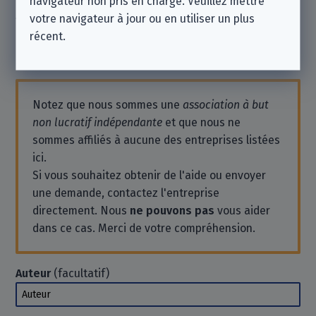
navigateur non pris en charge. Veuillez mettre
Aucun commentaire pour le moment. Pourquoi tu n'en
votre navigateur à jour ou en utiliser un plus
laisseriez-vous pas un ?
récent.
Laisser un commentaire
Notez que nous sommes une
association à but
non lucratif indépendante
et que nous ne
sommes affiliés à aucune des entreprises listées
ici.
Si vous souhaitez obtenir de l'aide ou envoyer
une demande, contactez l'entreprise
directement. Nous
ne pouvons pas
vous aider
dans ce cas. Merci de votre compréhension.
Auteur
(facultatif)
Auteur