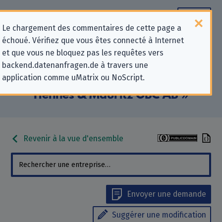
Le chargement des commentaires de cette page a
échoué. Vérifiez que vous êtes connecté à Internet
Informations de contact pour les
et que vous ne bloquez pas les requêtes vers
backend.datenanfragen.de à travers une
demandes relatives à la protection
application comme uMatrix ou NoScript.
de la vie privée pour « H & M
Hennes & Mauritz GBC AB »
Revenir à la vue d'ensemble
Envoyer une demande
Suggérer une modification