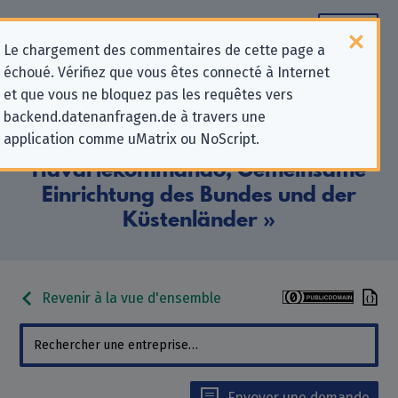
Le chargement des commentaires de cette page a
échoué. Vérifiez que vous êtes connecté à Internet
Informations de contact pour les
et que vous ne bloquez pas les requêtes vers
backend.datenanfragen.de à travers une
demandes relatives à la protection
application comme uMatrix ou NoScript.
de la vie privée pour «
Havariekommando, Gemeinsame
Einrichtung des Bundes und der
Küstenländer »
Revenir à la vue d'ensemble
Envoyer une demande