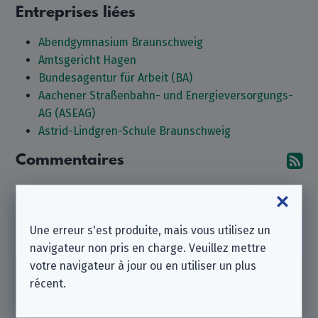
Entreprises liées
Abendgymnasium Braunschweig
Amtsgericht Hagen
Bundesagentur für Arbeit (BA)
Aachener Straßenbahn- und Energieversorgungs-
AG (ASEAG)
Astrid-Lindgren-Schule Braunschweig
Commentaires
Ab
Aucun commentaire pour le moment. Pourquoi tu n'en
laisseriez-vous pas un ?
Une erreur s'est produite, mais vous utilisez un
Laisser un commentaire
navigateur non pris en charge. Veuillez mettre
votre navigateur à jour ou en utiliser un plus
Notez que nous sommes une
association à but
récent.
non lucratif indépendante
et que nous ne
sommes affiliés à aucune des entreprises listées