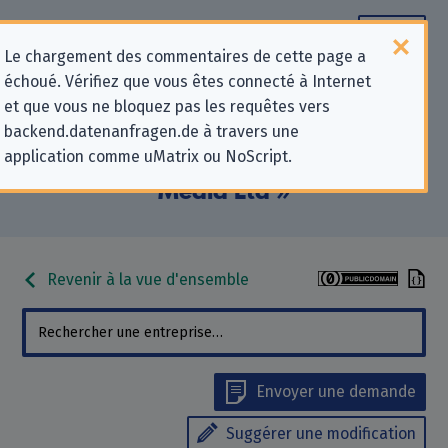
Le chargement des commentaires de cette page a
échoué. Vérifiez que vous êtes connecté à Internet
Informations de contact pour les
et que vous ne bloquez pas les requêtes vers
backend.datenanfragen.de à travers une
demandes relatives à la protection
application comme uMatrix ou NoScript.
de la vie privée pour « Hammy
Media Ltd »
Revenir à la vue d'ensemble
Envoyer une demande
Suggérer une modification