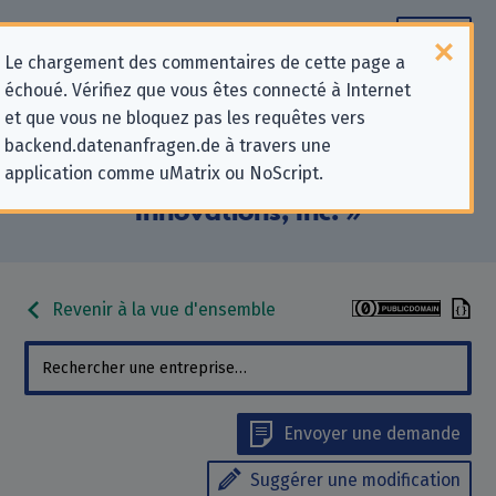
Le chargement des commentaires de cette page a
échoué. Vérifiez que vous êtes connecté à Internet
Informations de contact pour les
et que vous ne bloquez pas les requêtes vers
backend.datenanfragen.de à travers une
demandes relatives à la protection
application comme uMatrix ou NoScript.
de la vie privée pour « Gyroscope
Innovations, Inc. »
Revenir à la vue d'ensemble
Envoyer une demande
Suggérer une modification