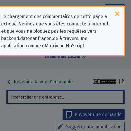
Le chargement des commentaires de cette page a
échoué. Vérifiez que vous êtes connecté à Internet
Informations de contact pour les
et que vous ne bloquez pas les requêtes vers
backend.datenanfragen.de à travers une
demandes relatives à la protection
application comme uMatrix ou NoScript.
de la vie privée pour « Grunschule
Melverode »
Revenir à la vue d'ensemble
Envoyer une demande
Suggérer une modification