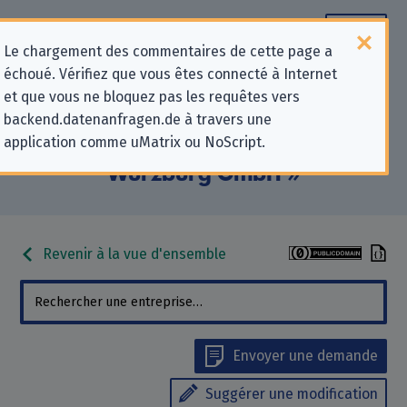
Le chargement des commentaires de cette page a
échoué. Vérifiez que vous êtes connecté à Internet
Informations de contact pour les
et que vous ne bloquez pas les requêtes vers
backend.datenanfragen.de à travers une
demandes relatives à la protection
application comme uMatrix ou NoScript.
de la vie privée pour « Garmin
Würzburg GmbH »
Revenir à la vue d'ensemble
Envoyer une demande
Suggérer une modification