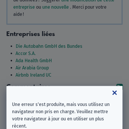
entreprise
ou
une nouvelle
. Merci pour votre
aide !
Entreprises liées
Die Autobahn GmbH des Bundes
Accor S.A.
Ada Health GmbH
Air Arabia Group
Airbnb Ireland UC
Commentaires
Ab
Aucun commentaire pour le moment. Pourquoi tu n'en
Une erreur s'est produite, mais vous utilisez un
laisseriez-vous pas un ?
navigateur non pris en charge. Veuillez mettre
Laisser un commentaire
votre navigateur à jour ou en utiliser un plus
récent.