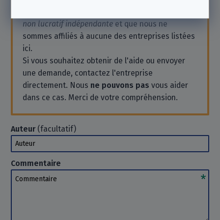
Notez que nous sommes une
association à but
non lucratif indépendante
et que nous ne
sommes affiliés à aucune des entreprises listées
ici.
Si vous souhaitez obtenir de l'aide ou envoyer
une demande, contactez l'entreprise
directement. Nous
ne pouvons pas
vous aider
dans ce cas. Merci de votre compréhension.
Auteur
(facultatif)
Auteur
Commentaire
Commentaire