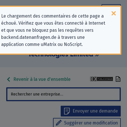
Le chargement des commentaires de cette page a
échoué. Vérifiez que vous êtes connecté à Internet
Informations de contact pour les
et que vous ne bloquez pas les requêtes vers
backend.datenanfragen.de à travers une
demandes relatives à la protection
application comme uMatrix ou NoScript.
de la vie privée pour « Fonoa
Technologies Limited »
Revenir à la vue d'ensemble
Envoyer une demande
Suggérer une modification