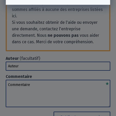
non lucratif indépendante
et que nous ne
sommes affiliés à aucune des entreprises listées
ici.
Si vous souhaitez obtenir de l'aide ou envoyer
une demande, contactez l'entreprise
directement. Nous
ne pouvons pas
vous aider
dans ce cas. Merci de votre compréhension.
Auteur
(facultatif)
Auteur
Commentaire
Commentaire