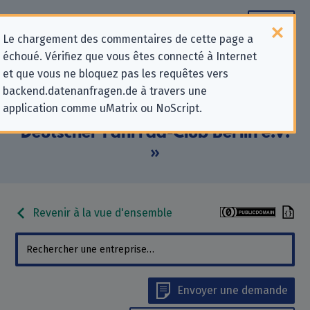
Le chargement des commentaires de cette page a
échoué. Vérifiez que vous êtes connecté à Internet
Informations de contact pour les
et que vous ne bloquez pas les requêtes vers
backend.datenanfragen.de à travers une
demandes relatives à la protection
application comme uMatrix ou NoScript.
de la vie privée pour « Allgemeiner
Deutscher Fahrrad-Club Berlin e.V.
»
Revenir à la vue d'ensemble
Envoyer une demande