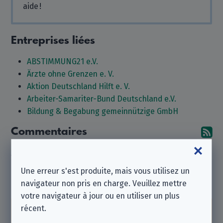
aide !
Entreprises liées
ABSTIMMUNG21 e.V.
Ärzte ohne Grenzen e. V.
Aktion Deutschland Hilft e. V.
Arbeiter-Samariter-Bund Deutschland e.V.
Bildung & Begabung gemeinnützige GmbH
Commentaires
Ab
Aucun commentaire pour le moment. Pourquoi tu n'en
laisseriez-vous pas un ?
Une erreur s'est produite, mais vous utilisez un
navigateur non pris en charge. Veuillez mettre
Laisser un commentaire
votre navigateur à jour ou en utiliser un plus
récent.
Notez que nous sommes une
association à but