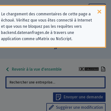
Le chargement des commentaires de cette page a
échoué. Vérifiez que vous êtes connecté à Internet
Informations de contact pour les
et que vous ne bloquez pas les requêtes vers
backend.datenanfragen.de à travers une
demandes relatives à la protection
application comme uMatrix ou NoScript.
de la vie privée pour « eyeo GmbH
»
Revenir à la vue d'ensemble
Envoyer une demande
Suggérer une modification