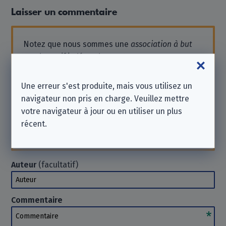
Laisser un commentaire
Notez que nous sommes une
association à but
non lucratif indépendante
et que nous ne
sommes affiliés à aucune des entreprises listées
ici.
Une erreur s'est produite, mais vous utilisez un
Si vous souhaitez obtenir de l'aide ou envoyer
navigateur non pris en charge. Veuillez mettre
une demande, contactez l'entreprise
votre navigateur à jour ou en utiliser un plus
directement. Nous
ne pouvons pas
vous aider
récent.
dans ce cas. Merci de votre compréhension.
Auteur
(facultatif)
Auteur
Commentaire
Commentaire