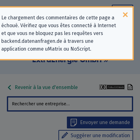
Le chargement des commentaires de cette page a
échoué. Vérifiez que vous êtes connecté à Internet
Informations de contact pour les
et que vous ne bloquez pas les requêtes vers
backend.datenanfragen.de à travers une
demandes relatives à la protection
application comme uMatrix ou NoScript.
de la vie privée pour «
ExtraEnergie GmbH »
Revenir à la vue d'ensemble
Envoyer une demande
Suggérer une modification