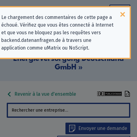
Le chargement des commentaires de cette page a
échoué. Vérifiez que vous êtes connecté à Internet
Informations de contact pour les
et que vous ne bloquez pas les requêtes vers
backend.datenanfragen.de à travers une
demandes relatives à la protection
application comme uMatrix ou NoScript.
de la vie privée pour « EVD
EnergieVersorgung Deutschland
GmbH »
Revenir à la vue d'ensemble
Envoyer une demande