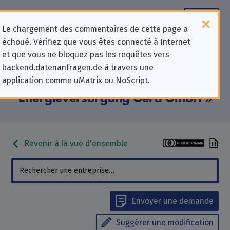
Le chargement des commentaires de cette page a
échoué. Vérifiez que vous êtes connecté à Internet
Informations de contact pour les
et que vous ne bloquez pas les requêtes vers
backend.datenanfragen.de à travers une
demandes relatives à la protection
application comme uMatrix ou NoScript.
de la vie privée pour «
Energieversorgung Gera GmbH »
Revenir à la vue d'ensemble
Envoyer une demande
Suggérer une modification