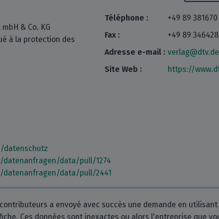
Téléphone :
+49 89 381670
t mbH & Co. KG
Fax :
+49 89 346428
ué à la protection des
Adresse e-mail :
verlag@dtv.de
Site Web :
https://www.d
e/datenschutz
m/datenanfragen/data/pull/1274
m/datenanfragen/data/pull/2441
contributeurs a envoyé avec succès une demande en utilisant
 fiche. Ces données sont inexactes ou alors l'entreprise que v