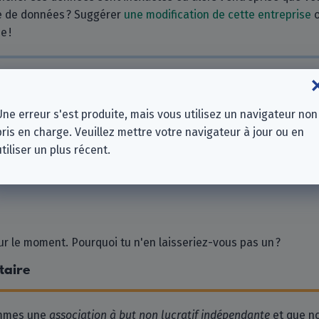
e de données ? Suggérer
une modification de cette entreprise
e !
s
Une erreur s'est produite, mais vous utilisez un navigateur non
 GmbH
pris en charge. Veuillez mettre votre navigateur à jour ou en
utiliser un plus récent.
 le moment. Pourquoi tu n'en laisseriez-vous pas un ?
taire
ommes une
association à but non lucratif indépendante
et que n