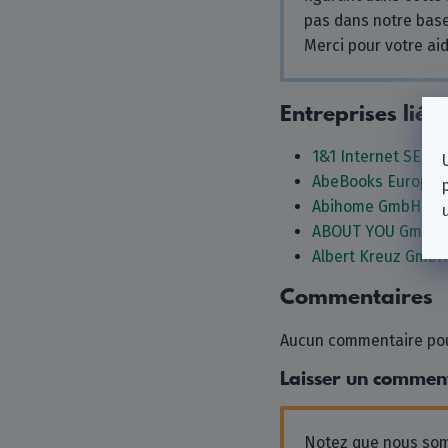
pas dans notre bas
Merci pour votre aid
Entreprises liée
1&1 Internet SE
AbeBooks Europe
Abihome GmbH
ABOUT YOU GmbH
Albert Kreuz GmbH
Commentaires
Aucun commentaire pour
Laisser un commen
Notez que nous s