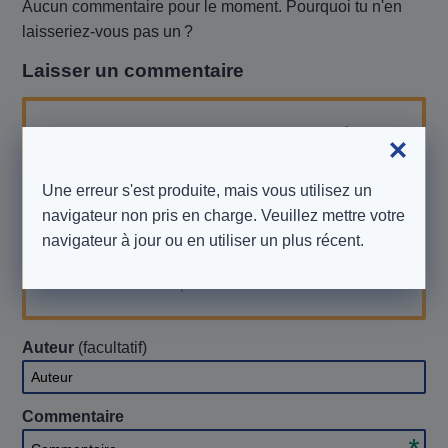
Aucun commentaire pour le moment. Pourquoi tu n'en
laisseriez-vous pas un ?
Laisser un commentaire
Notez que nous sommes une
association à but
non lucratif indépendante
et que nous ne sommes
affiliés à aucune des entreprises listées ici.
Une erreur s'est produite, mais vous utilisez un
Si vous souhaitez obtenir de l'aide ou envoyer
navigateur non pris en charge. Veuillez mettre votre
une demande, contactez l'entreprise directement.
navigateur à jour ou en utiliser un plus récent.
Nous
ne pouvons pas
vous aider dans ce cas.
Merci de votre compréhension.
Auteur
(facultatif)
Auteur
Commentaire
Commentaire