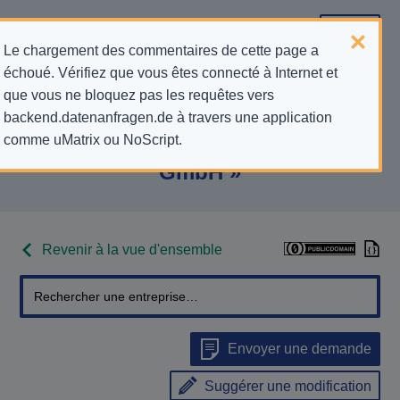
Le chargement des commentaires de cette page a
échoué. Vérifiez que vous êtes connecté à Internet et
Informations de contact pour les
que vous ne bloquez pas les requêtes vers
backend.datenanfragen.de à travers une application
demandes relatives à la protection
comme uMatrix ou NoScript.
de la vie privée pour « Digitalraum
GmbH »
Revenir à la vue d'ensemble
Envoyer une demande
Suggérer une modification