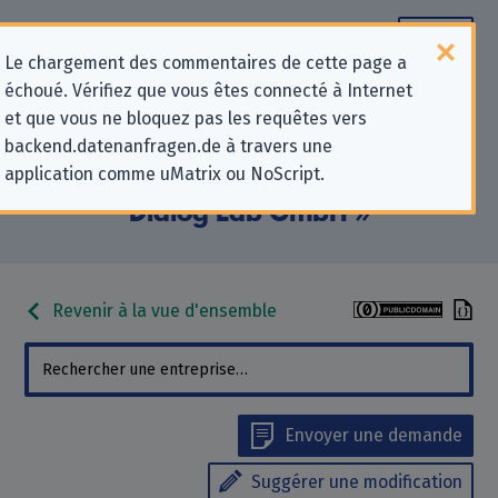
Le chargement des commentaires de cette page a
échoué. Vérifiez que vous êtes connecté à Internet
Informations de contact pour les
et que vous ne bloquez pas les requêtes vers
backend.datenanfragen.de à travers une
demandes relatives à la protection
application comme uMatrix ou NoScript.
de la vie privée pour « Digital
Dialog Lab GmbH »
Revenir à la vue d'ensemble
Envoyer une demande
Suggérer une modification