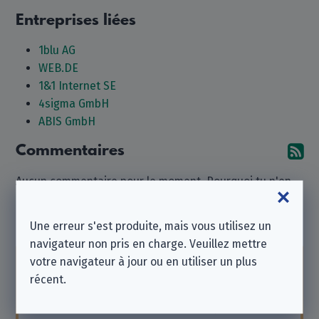
Entreprises liées
1blu AG
WEB.DE
1&1 Internet SE
4sigma GmbH
ABIS GmbH
Commentaires
Ab
Aucun commentaire pour le moment. Pourquoi tu n'en
laisseriez-vous pas un ?
Une erreur s'est produite, mais vous utilisez un
Laisser un commentaire
navigateur non pris en charge. Veuillez mettre
votre navigateur à jour ou en utiliser un plus
Notez que nous sommes une
association à but
récent.
non lucratif indépendante
et que nous ne
sommes affiliés à aucune des entreprises listées