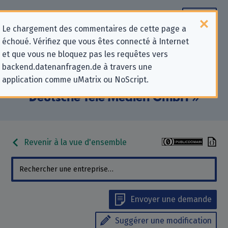
Le chargement des commentaires de cette page a
échoué. Vérifiez que vous êtes connecté à Internet
Informations de contact pour les
et que vous ne bloquez pas les requêtes vers
backend.datenanfragen.de à travers une
demandes relatives à la protection
application comme uMatrix ou NoScript.
de la vie privée pour « DTM
Deutsche Tele Medien GmbH »
Revenir à la vue d'ensemble
Envoyer une demande
Suggérer une modification