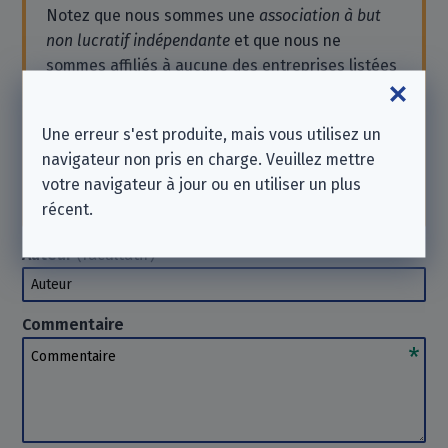
Notez que nous sommes une
association à but
non lucratif indépendante
et que nous ne
sommes affiliés à aucune des entreprises listées
ici.
Si vous souhaitez obtenir de l'aide ou envoyer
Une erreur s'est produite, mais vous utilisez un
une demande, contactez l'entreprise
navigateur non pris en charge. Veuillez mettre
directement. Nous
ne pouvons pas
vous aider
votre navigateur à jour ou en utiliser un plus
dans ce cas. Merci de votre compréhension.
récent.
Auteur
(facultatif)
Auteur
Commentaire
Commentaire