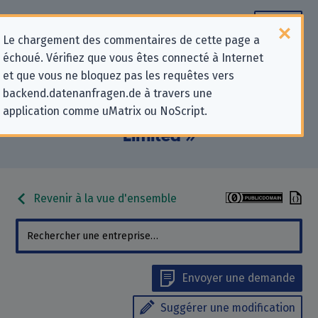
Le chargement des commentaires de cette page a
échoué. Vérifiez que vous êtes connecté à Internet
Informations de contact pour les
et que vous ne bloquez pas les requêtes vers
backend.datenanfragen.de à travers une
demandes relatives à la protection
application comme uMatrix ou NoScript.
de la vie privée pour « Coursera UK
Limited »
Revenir à la vue d'ensemble
Envoyer une demande
Suggérer une modification