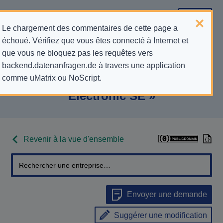
Le chargement des commentaires de cette page a
échoué. Vérifiez que vous êtes connecté à Internet et
Informations de contact pour les
que vous ne bloquez pas les requêtes vers
backend.datenanfragen.de à travers une application
demandes relatives à la protection
comme uMatrix ou NoScript.
de la vie privée pour « Conrad
Electronic SE »
Revenir à la vue d'ensemble
Envoyer une demande
Suggérer une modification