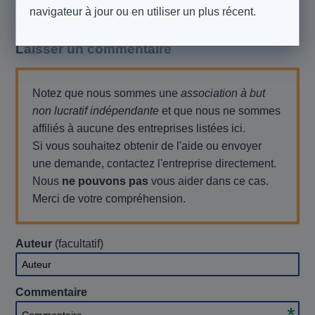
Aucun commentaire pour le moment. Pourquoi tu n'en
navigateur à jour ou en utiliser un plus récent.
laisseriez-vous pas un ?
Laisser un commentaire
Notez que nous sommes une
association à but
non lucratif indépendante
et que nous ne sommes
affiliés à aucune des entreprises listées ici.
Si vous souhaitez obtenir de l'aide ou envoyer
une demande, contactez l'entreprise directement.
Nous
ne pouvons pas
vous aider dans ce cas.
Merci de votre compréhension.
Auteur
(facultatif)
Auteur
Commentaire
Commentaire