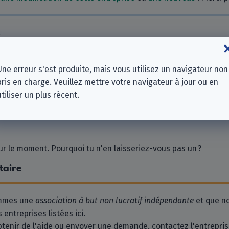
s
us Agency GmbH
Une erreur s'est produite, mais vous utilisez un navigateur non
pris en charge. Veuillez mettre votre navigateur à jour ou en
nd GmbH
utiliser un plus récent.
 le moment. Pourquoi tu n'en laisseriez-vous pas un ?
taire
ommes une
association à but non lucratif indépendante
et que n
 entreprises listées ici.
btenir de l'aide ou envoyer une demande, contactez l'entrepri