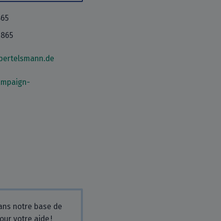
865
0865
bertelsmann.de
ampaign-
dans notre base de
our votre aide !