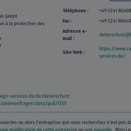
Téléphone :
+49 5241 8040
loh GmbH
Fax :
+49 5241 8064
ué à la protection des
Adresse e-
datenschutz@
n
mail :
0
https://www.c
Site Web :
services.de/
ign-services.de/de/datenschutz
m/datenanfragen/data/pull/1205
exactes ou alors l'entreprise que vous recherchez n'est pas 
r
une modification de cette entreprise
ou
une nouvelle
. Merci p