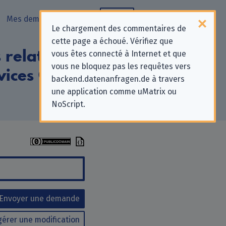
Mes demandes
Blog
Le chargement des commentaires de
cette page a échoué. Vérifiez que
relatives à la
vous êtes connecté à Internet et que
vous ne bloquez pas les requêtes vers
rvices Gütersloh
backend.datenanfragen.de à travers
une application comme uMatrix ou
NoScript.
Envoyer une demande
érer une modification