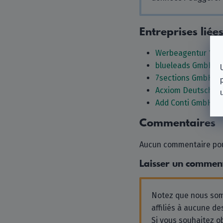
Entreprises liée
Werbeagentur 1Pl
blueleads GmbH
7sections GmbH
Acxiom Deutschla
Add Conti GmbH
Commentaires
Aucun commentaire pour
Laisser un commen
Notez que nous s
affiliés à aucune des
Si vous souhaitez o