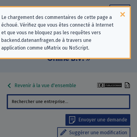
Le chargement des commentaires de cette page a
échoué. Vérifiez que vous êtes connecté à Internet
Informations de contact pour les
et que vous ne bloquez pas les requêtes vers
backend.datenanfragen.de à travers une
demandes relatives à la protection
application comme uMatrix ou NoScript.
de la vie privée pour « Bitmaster
Online B.V. »
Revenir à la vue d'ensemble
Envoyer une demande
Suggérer une modification