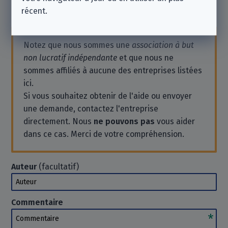
récent.
Laisser un commentaire
Notez que nous sommes une
association à but
non lucratif indépendante
et que nous ne
sommes affiliés à aucune des entreprises listées
ici.
Si vous souhaitez obtenir de l'aide ou envoyer
une demande, contactez l'entreprise
directement. Nous
ne pouvons pas
vous aider
dans ce cas. Merci de votre compréhension.
Auteur
(facultatif)
Auteur
Commentaire
Commentaire