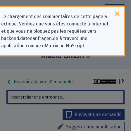
Le chargement des commentaires de cette page a
échoué. Vérifiez que vous êtes connecté à Internet
Informations de contact pour les
et que vous ne bloquez pas les requêtes vers
backend.datenanfragen.de à travers une
demandes relatives à la protection
application comme uMatrix ou NoScript.
de la vie privée pour « Better Mail
Media GmbH »
Revenir à la vue d'ensemble
Envoyer une demande
Suggérer une modification