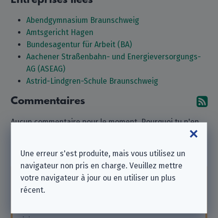
Abendgymnasium Braunschweig
Amtsgericht Hagen
Bundesagentur für Arbeit (BA)
Aachener Straßenbahn- und Energieversorgungs-
AG (ASEAG)
Astrid-Lindgren-Schule Braunschweig
Commentaires
Ab
Aucun commentaire pour le moment. Pourquoi tu n'en
laisseriez-vous pas un ?
Laisser un commentaire
Une erreur s'est produite, mais vous utilisez un
navigateur non pris en charge. Veuillez mettre
votre navigateur à jour ou en utiliser un plus
Notez que nous sommes une
association à but
récent.
non lucratif indépendante
et que nous ne
sommes affiliés à aucune des entreprises listées