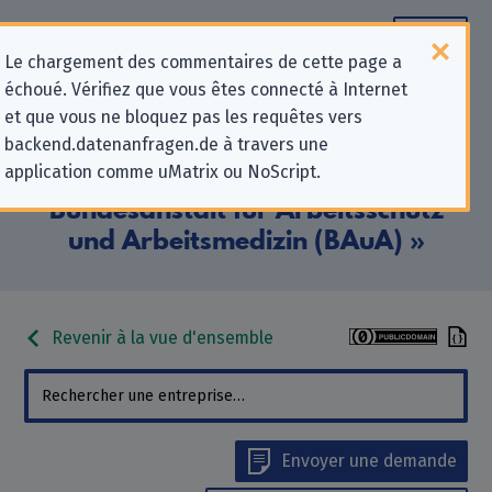
Le chargement des commentaires de cette page a
échoué. Vérifiez que vous êtes connecté à Internet
Informations de contact pour les
et que vous ne bloquez pas les requêtes vers
backend.datenanfragen.de à travers une
demandes relatives à la protection
application comme uMatrix ou NoScript.
de la vie privée pour «
Bundesanstalt für Arbeitsschutz
und Arbeitsmedizin (BAuA) »
Revenir à la vue d'ensemble
Envoyer une demande