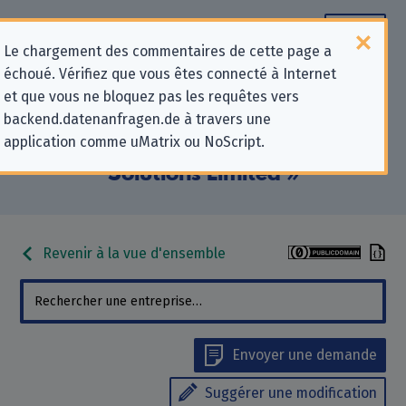
Le chargement des commentaires de cette page a
échoué. Vérifiez que vous êtes connecté à Internet
Informations de contact pour les
et que vous ne bloquez pas les requêtes vers
backend.datenanfragen.de à travers une
demandes relatives à la protection
application comme uMatrix ou NoScript.
de la vie privée pour « 1st Online
Solutions Limited »
Revenir à la vue d'ensemble
Envoyer une demande
Suggérer une modification